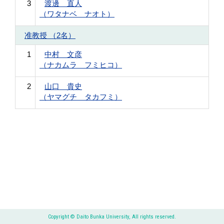
3
渡邊 直人
（ワタナベ ナオト）
准教授 （2名）
1
中村 文彦
（ナカムラ フミヒコ）
2
山口 貴史
（ヤマグチ タカフミ）
Copyright © Daito Bunka University, All rights reserved.