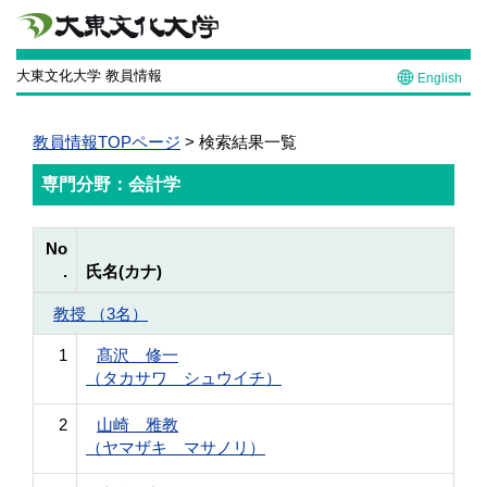
大東文化大学 教員情報
English
教員情報TOPページ
> 検索結果一覧
専門分野：会計学
No
.
氏名(カナ)
教授 （3名）
1
髙沢 修一
（タカサワ シュウイチ）
2
山崎 雅教
（ヤマザキ マサノリ）