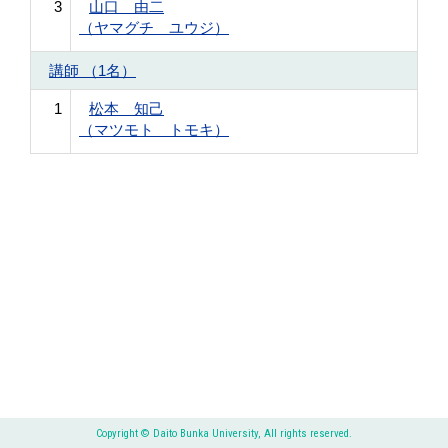
3
山口 由二
（ヤマグチ ユウジ）
講師 （1名）
1
松本 知己
（マツモト トモキ）
Copyright © Daito Bunka University, All rights reserved.