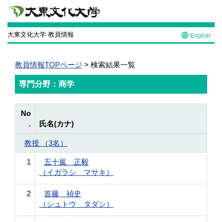
大東文化大学 教員情報
English
教員情報TOPページ
> 検索結果一覧
専門分野：商学
No
.
氏名(カナ)
教授 （3名）
1
五十嵐 正毅
（イガラシ マサキ）
2
首藤 禎史
（シュトウ タダシ）