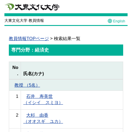
大東文化大学 教員情報
English
教員情報TOPページ
> 検索結果一覧
専門分野：経済史
No
.
氏名(カナ)
教授 （5名）
1
石井 寿美世
（イシイ スミヨ）
2
大杉 由香
（オオスギ ユカ）