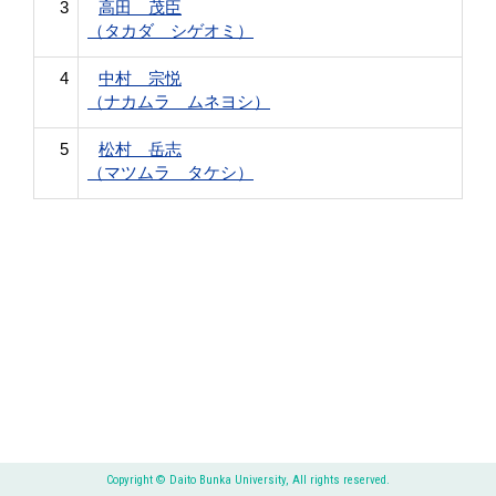
3
高田 茂臣
（タカダ シゲオミ）
4
中村 宗悦
（ナカムラ ムネヨシ）
5
松村 岳志
（マツムラ タケシ）
Copyright © Daito Bunka University, All rights reserved.