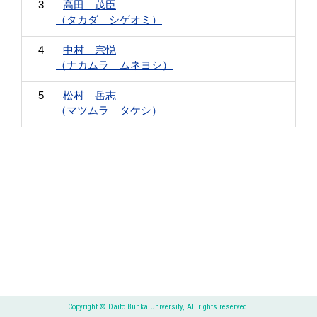
3
高田 茂臣
（タカダ シゲオミ）
4
中村 宗悦
（ナカムラ ムネヨシ）
5
松村 岳志
（マツムラ タケシ）
Copyright © Daito Bunka University, All rights reserved.