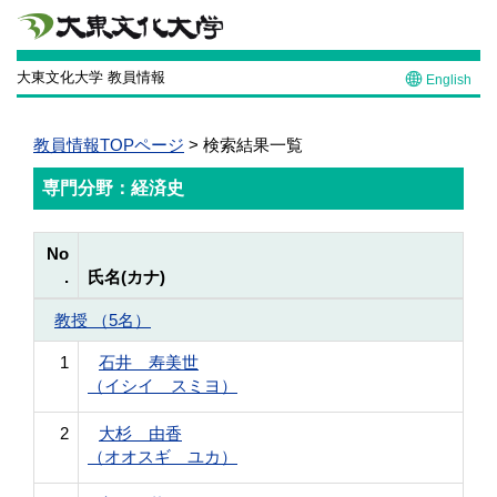
大東文化大学 教員情報
English
教員情報TOPページ
> 検索結果一覧
専門分野：経済史
No
.
氏名(カナ)
教授 （5名）
1
石井 寿美世
（イシイ スミヨ）
2
大杉 由香
（オオスギ ユカ）