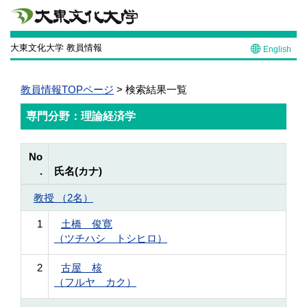
大東文化大学 教員情報
English
教員情報TOPページ
> 検索結果一覧
専門分野：理論経済学
No
.
氏名(カナ)
教授 （2名）
1
土橋 俊寛
（ツチハシ トシヒロ）
2
古屋 核
（フルヤ カク）