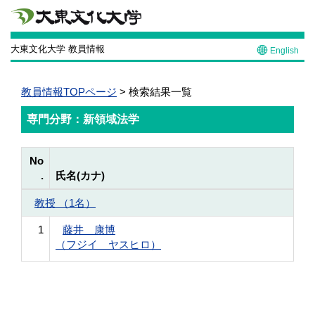
大東文化大学 教員情報
English
教員情報TOPページ
> 検索結果一覧
専門分野：新領域法学
No
.
氏名(カナ)
教授 （1名）
1
藤井 康博
（フジイ ヤスヒロ）