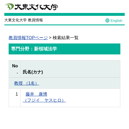
大東文化大学 教員情報
English
教員情報TOPページ
> 検索結果一覧
専門分野：新領域法学
No
.
氏名(カナ)
教授 （1名）
1
藤井 康博
（フジイ ヤスヒロ）