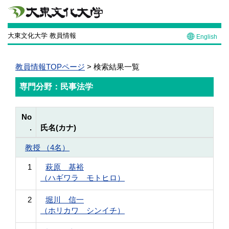
大東文化大学 教員情報
English
教員情報TOPページ
> 検索結果一覧
専門分野：民事法学
No
.
氏名(カナ)
教授 （4名）
1
萩原 基裕
（ハギワラ モトヒロ）
2
堀川 信一
（ホリカワ シンイチ）