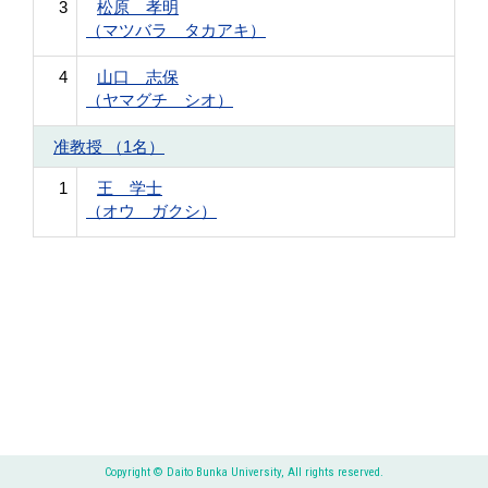
3
松原 孝明
（マツバラ タカアキ）
4
山口 志保
（ヤマグチ シオ）
准教授 （1名）
1
王 学士
（オウ ガクシ）
Copyright © Daito Bunka University, All rights reserved.