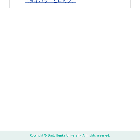
（タキハラ ヒロミツ）
Copyright © Daito Bunka University, All rights reserved.