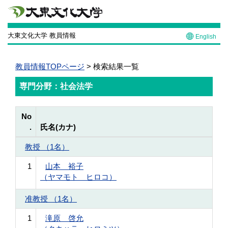
大東文化大学 教員情報
English
教員情報TOPページ
> 検索結果一覧
専門分野：社会法学
No
.
氏名(カナ)
教授 （1名）
1
山本 裕子
（ヤマモト ヒロコ）
准教授 （1名）
1
滝原 啓允