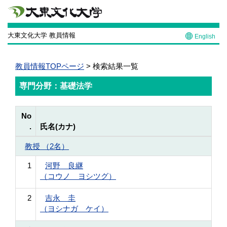
大東文化大学 教員情報
English
教員情報TOPページ
> 検索結果一覧
専門分野：基礎法学
No
.
氏名(カナ)
教授 （2名）
1
河野 良継
（コウノ ヨシツグ）
2
吉永 圭
（ヨシナガ ケイ）