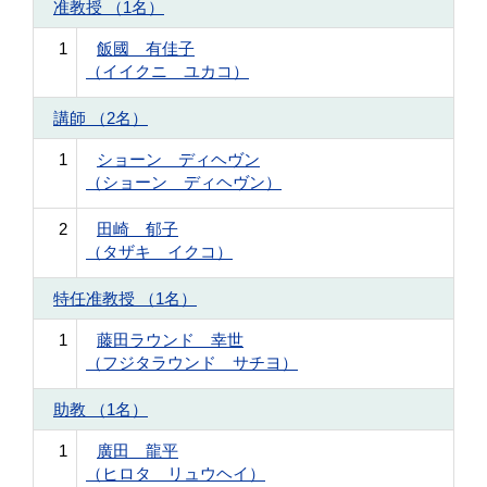
准教授 （1名）
1
飯國 有佳子
（イイクニ ユカコ）
講師 （2名）
1
ショーン ディヘヴン
（ショーン ディヘヴン）
2
田崎 郁子
（タザキ イクコ）
特任准教授 （1名）
1
藤田ラウンド 幸世
（フジタラウンド サチヨ）
助教 （1名）
1
廣田 龍平
（ヒロタ リュウヘイ）