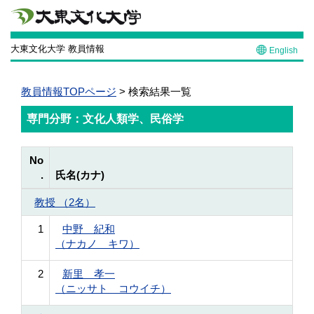
大東文化大学 教員情報
English
教員情報TOPページ
> 検索結果一覧
専門分野：文化人類学、民俗学
No
.
氏名(カナ)
教授 （2名）
1
中野 紀和
（ナカノ キワ）
2
新里 孝一
（ニッサト コウイチ）