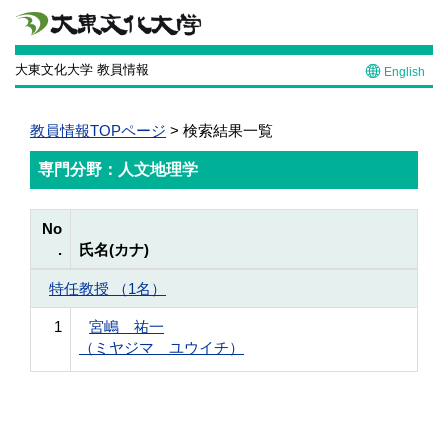
大東文化大学 教員情報
English
教員情報TOPページ
> 検索結果一覧
専門分野：人文地理学
No
.
氏名(カナ)
特任教授 （1名）
1
宮嶋 祐一
（ミヤジマ ユウイチ）