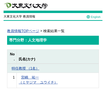
大東文化大学 教員情報
English
教員情報TOPページ
> 検索結果一覧
専門分野：人文地理学
No
.
氏名(カナ)
特任教授 （1名）
1
宮嶋 祐一
（ミヤジマ ユウイチ）