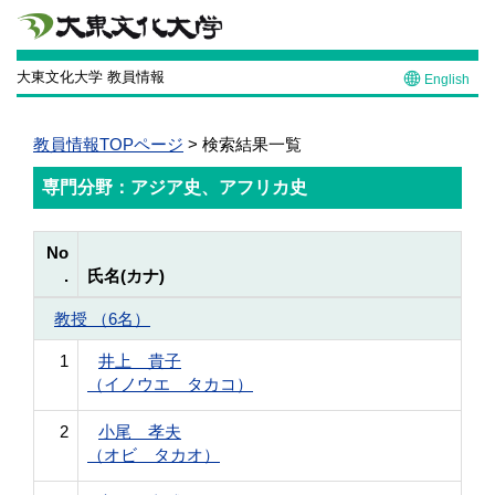
大東文化大学 教員情報
English
教員情報TOPページ
> 検索結果一覧
専門分野：アジア史、アフリカ史
No
.
氏名(カナ)
教授 （6名）
1
井上 貴子
（イノウエ タカコ）
2
小尾 孝夫
（オビ タカオ）