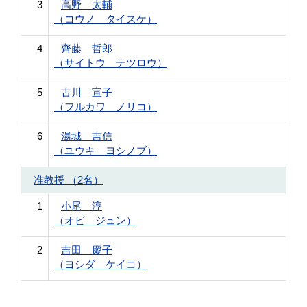
3
高野 太輔
（コウノ タイスケ）
4
齊藤 哲郎
（サイトウ テツロウ）
5
古川 宣子
（フルカワ ノリコ）
6
湯城 吉信
（ユウキ ヨシノブ）
准教授 （2名）
1
小尾 淳
（オビ ジュン）
2
吉田 慶子
（ヨシダ ケイコ）