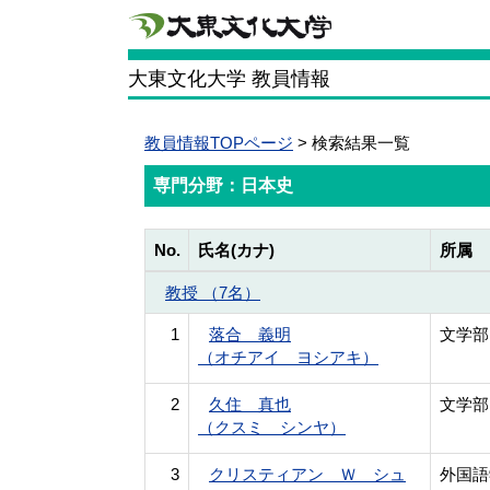
大東文化大学 教員情報
教員情報TOPページ
> 検索結果一覧
専門分野：日本史
No.
氏名(カナ)
所属
教授 （7名）
1
落合 義明
文学部
（オチアイ ヨシアキ）
2
久住 真也
文学部
（クスミ シンヤ）
3
クリスティアン Ｗ シュ
外国語