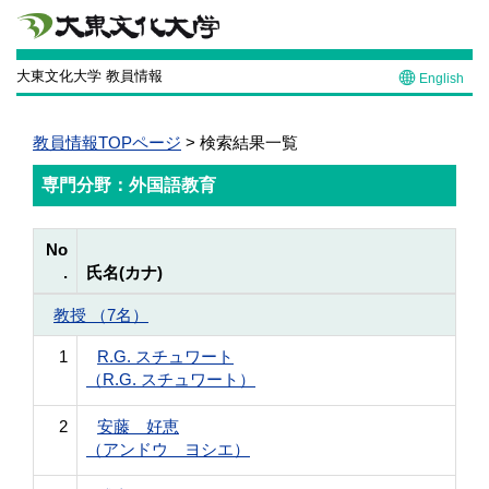
大東文化大学 教員情報
English
教員情報TOPページ
> 検索結果一覧
専門分野：外国語教育
No
.
氏名(カナ)
教授 （7名）
1
R.G. スチュワート
（R.G. スチュワート）
2
安藤 好恵
（アンドウ ヨシエ）