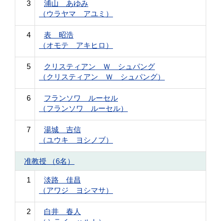
3
浦山 あゆみ
（ウラヤマ アユミ）
4
表 昭浩
（オモテ アキヒロ）
5
クリスティアン Ｗ シュパング
（クリスティアン Ｗ シュパング）
6
フランソワ ルーセル
（フランソワ ルーセル）
7
湯城 吉信
（ユウキ ヨシノブ）
准教授 （6名）
1
淡路 佳昌
（アワジ ヨシマサ）
2
白井 春人