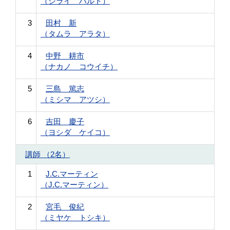
（シライ ハルト）
3
田村 新
（タムラ アラタ）
4
中野 耕市
（ナカノ コウイチ）
5
三島 篤志
（ミシマ アツシ）
6
吉田 慶子
（ヨシダ ケイコ）
講師 （2名）
1
J.C.マーティン
（J.C.マーティン）
2
宮毛 俊紀
（ミヤケ トシキ）