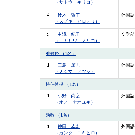
（サトウ キリコ）
4
鈴木 敬了
外国語
（スズキ ヒロノリ）
5
中澤 紀子
文学部
（ナカザワ ノリコ）
准教授 （1名）
1
三島 篤志
外国語
（ミシマ アツシ）
特任教授 （1名）
1
小野 尚之
外国語
（オノ ナオユキ）
助教 （1名）
1
神田 幸宏
外国語
（カンダ ユキヒロ）