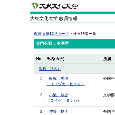
大東文化大学 教員情報
教員情報TOPページ
> 検索結果一覧
専門分野：英語学
No.
氏名(カナ)
所属
教授 （5名）
1
飯塚 秀樹
外国語
（イイヅカ ヒデキ）
2
小池 剛史
文学部
（コイケ タケシ）
3
佐藤 桐子
外国語