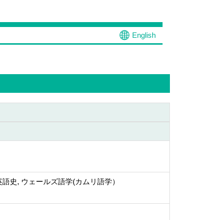
English
語史, ウェールズ語学(カムリ語学）