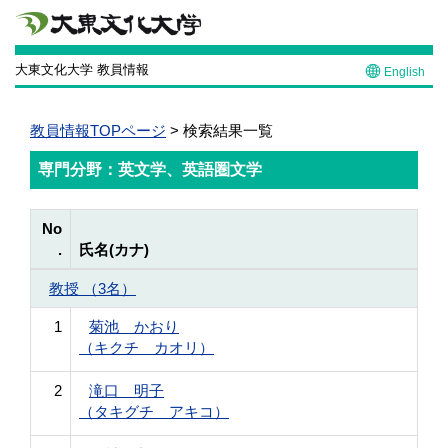
大東文化大学 教員情報
English
教員情報TOPページ
> 検索結果一覧
専門分野：英文学、英語圏文学
No
.
氏名(カナ)
教授 （3名）
1
菊池 かおり
（キクチ カオリ）
2
滝口 明子
（タキグチ アキコ）