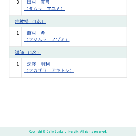
3
田村 真弓
（タムラ マユミ）
准教授 （1名）
1
藤村 希
（フジムラ ノゾミ）
講師 （1名）
1
深澤 明利
（フカザワ アキトシ）
Copyright © Daito Bunka University, All rights reserved.