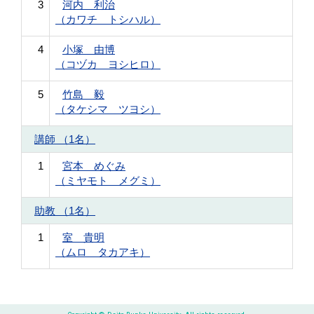
3
河内 利治
（カワチ トシハル）
4
小塚 由博
（コヅカ ヨシヒロ）
5
竹島 毅
（タケシマ ツヨシ）
講師 （1名）
1
宮本 めぐみ
（ミヤモト メグミ）
助教 （1名）
1
室 貴明
（ムロ タカアキ）