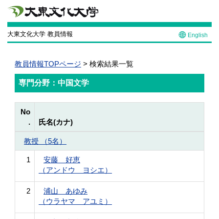
大東文化大学 教員情報
English
教員情報TOPページ
> 検索結果一覧
専門分野：中国文学
No
.
氏名(カナ)
教授 （5名）
1
安藤 好恵
（アンドウ ヨシエ）
2
浦山 あゆみ
（ウラヤマ アユミ）