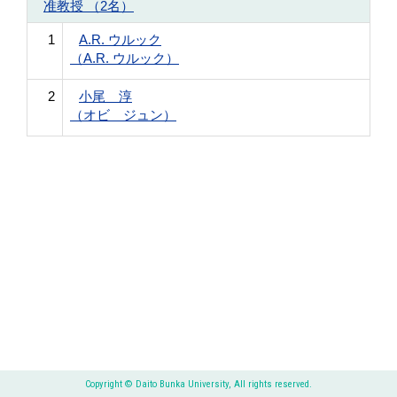
准教授 （2名）
1
A.R. ウルック
（A.R. ウルック）
2
小尾 淳
（オビ ジュン）
Copyright © Daito Bunka University, All rights reserved.