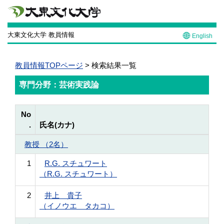
大東文化大学 教員情報
English
教員情報TOPページ
> 検索結果一覧
専門分野：芸術実践論
No
.
氏名(カナ)
教授 （2名）
1
R.G. スチュワート
（R.G. スチュワート）
2
井上 貴子
（イノウエ タカコ）