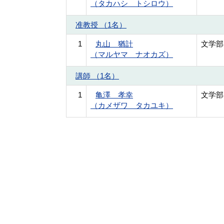
（タカハシ トシロウ）
准教授 （1名）
1
丸山 猶計
文学部
（マルヤマ ナオカズ）
講師 （1名）
1
亀澤 孝幸
文学部
（カメザワ タカユキ）