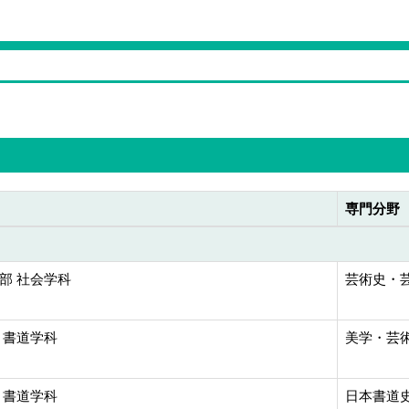
専門分野
部 社会学科
芸術史・芸
 書道学科
美学・芸術
 書道学科
日本書道