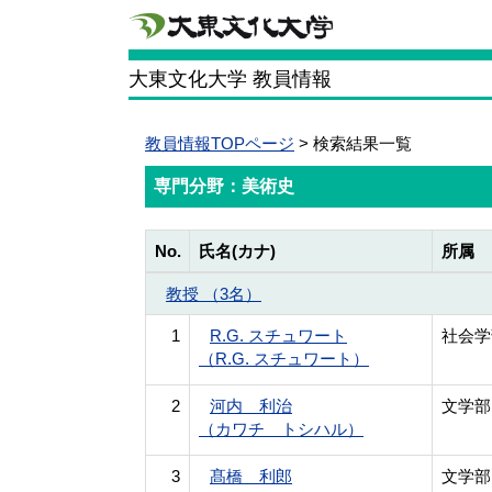
大東文化大学 教員情報
教員情報TOPページ
> 検索結果一覧
専門分野：美術史
No.
氏名(カナ)
所属
教授 （3名）
1
R.G. スチュワート
社会学
（R.G. スチュワート）
2
河内 利治
文学部
（カワチ トシハル）
3
髙橋 利郎
文学部