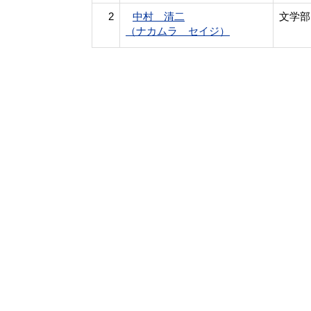
2
中村 清二
文学部
（ナカムラ セイジ）