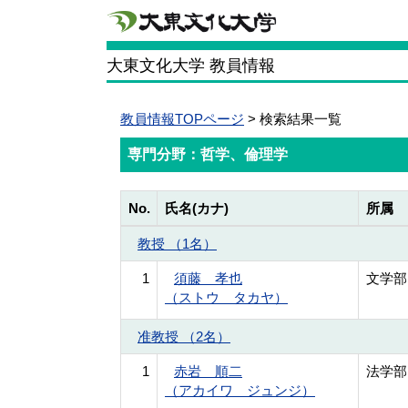
大東文化大学 教員情報
教員情報TOPページ
> 検索結果一覧
専門分野：哲学、倫理学
No.
氏名(カナ)
所属
教授 （1名）
1
須藤 孝也
文学部
（ストウ タカヤ）
准教授 （2名）
1
赤岩 順二
法学部
（アカイワ ジュンジ）