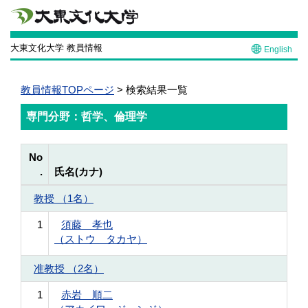
大東文化大学 教員情報
English
教員情報TOPページ
> 検索結果一覧
専門分野：哲学、倫理学
No
.
氏名(カナ)
教授 （1名）
1
須藤 孝也
（ストウ タカヤ）
准教授 （2名）
1
赤岩 順二