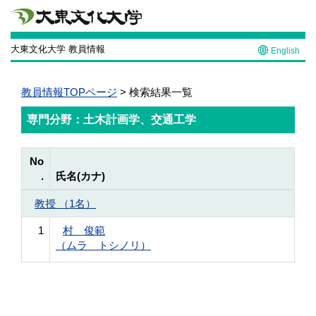
大東文化大学 教員情報
English
教員情報TOPページ
> 検索結果一覧
専門分野：土木計画学、交通工学
No
.
氏名(カナ)
教授 （1名）
1
村 俊範
（ムラ トシノリ）