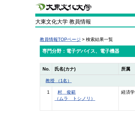
大東文化大学 教員情報
教員情報TOPページ
> 検索結果一覧
専門分野：電子デバイス、電子機器
No.
氏名(カナ)
所属
教授 （1名）
1
村 俊範
経済学
（ムラ トシノリ）