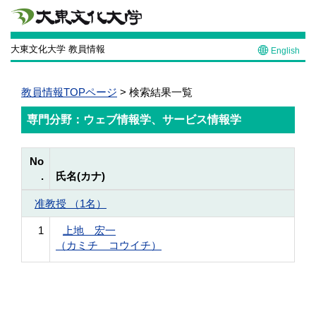
大東文化大学 教員情報
English
教員情報TOPページ
> 検索結果一覧
専門分野：ウェブ情報学、サービス情報学
No
.
氏名(カナ)
准教授 （1名）
1
上地 宏一
（カミチ コウイチ）