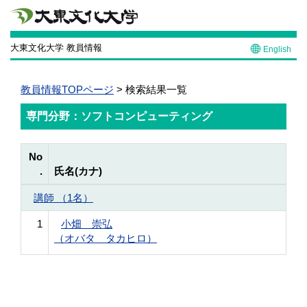
大東文化大学 教員情報
English
教員情報TOPページ
> 検索結果一覧
専門分野：ソフトコンピューティング
No
.
氏名(カナ)
講師 （1名）
1
小畑 崇弘
（オバタ タカヒロ）