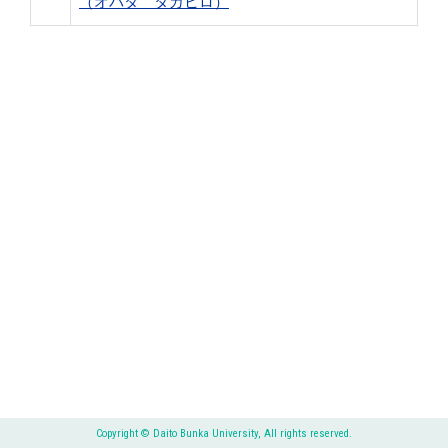
（オバタ タカヒロ）
Copyright © Daito Bunka University, All rights reserved.