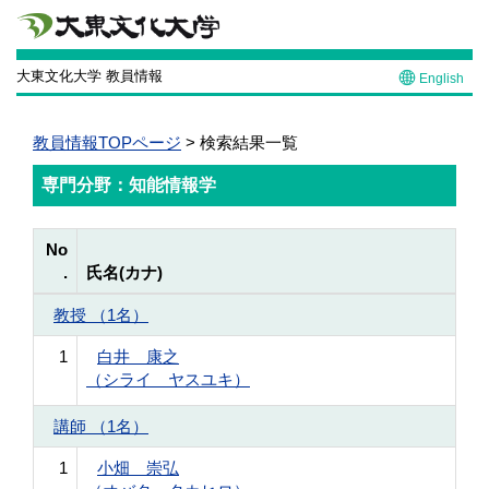
大東文化大学 教員情報
English
教員情報TOPページ
> 検索結果一覧
専門分野：知能情報学
No
.
氏名(カナ)
教授 （1名）
1
白井 康之
（シライ ヤスユキ）
講師 （1名）
1
小畑 崇弘