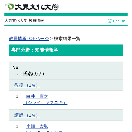
大東文化大学 教員情報
English
教員情報TOPページ
> 検索結果一覧
専門分野：知能情報学
No
.
氏名(カナ)
教授 （1名）
1
白井 康之
（シライ ヤスユキ）
講師 （1名）
1
小畑 崇弘