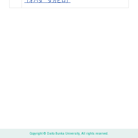
（オバタ タカヒロ）
Copyright © Daito Bunka University, All rights reserved.