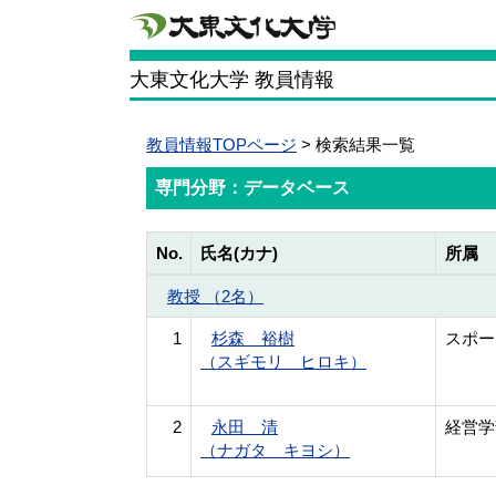
大東文化大学 教員情報
教員情報TOPページ
> 検索結果一覧
専門分野：データベース
No.
氏名(カナ)
所属
教授 （2名）
1
杉森 裕樹
スポー
（スギモリ ヒロキ）
2
永田 清
経営学
（ナガタ キヨシ）