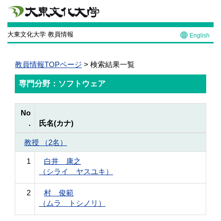
大東文化大学 教員情報
English
教員情報TOPページ
> 検索結果一覧
専門分野：ソフトウェア
No
.
氏名(カナ)
教授 （2名）
1
白井 康之
（シライ ヤスユキ）
2
村 俊範
（ムラ トシノリ）