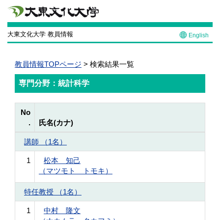
大東文化大学 教員情報
English
教員情報TOPページ
> 検索結果一覧
専門分野：統計科学
No
.
氏名(カナ)
講師 （1名）
1
松本 知己
（マツモト トモキ）
特任教授 （1名）
1
中村 隆文