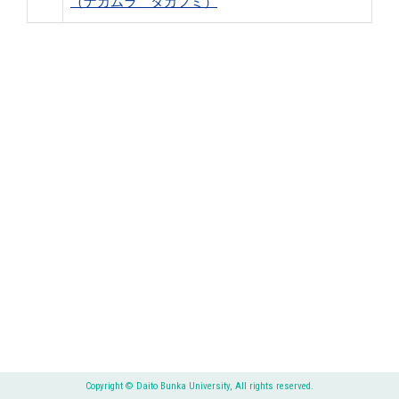
（ナカムラ タカフミ）
Copyright © Daito Bunka University, All rights reserved.