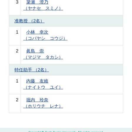
3
簗瀬 澄乃
（ヤナセ スミノ）
准教授 （2名）
1
小林 幸次
（コバヤシ コウジ）
2
眞島 崇
（マジマ タカシ）
特任助手 （2名）
1
内藤 友維
（ナイトウ ユイ）
2
堀内 玲奈
（ホリウチ レナ）