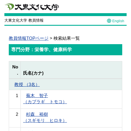
大東文化大学 教員情報
English
教員情報TOPページ
> 検索結果一覧
専門分野：栄養学、健康科学
No
.
氏名(カナ)
教授 （3名）
1
蕪木 智子
（カブラギ トモコ）
2
杉森 裕樹
（スギモリ ヒロキ）