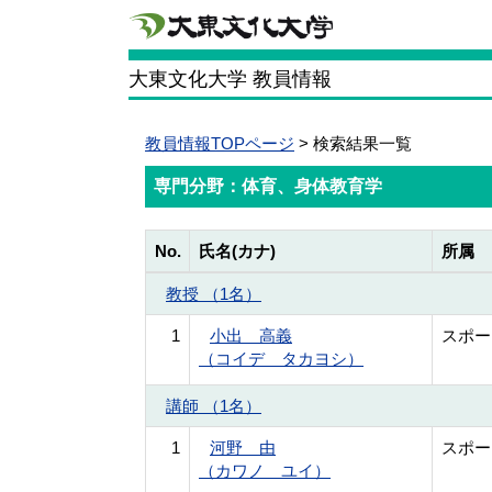
大東文化大学 教員情報
教員情報TOPページ
> 検索結果一覧
専門分野：体育、身体教育学
No.
氏名(カナ)
所属
教授 （1名）
1
小出 高義
スポー
（コイデ タカヨシ）
講師 （1名）
1
河野 由
スポー
（カワノ ユイ）