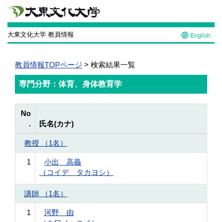
大東文化大学 教員情報
English
教員情報TOPページ
> 検索結果一覧
専門分野：体育、身体教育学
No
.
氏名(カナ)
教授 （1名）
1
小出 高義
（コイデ タカヨシ）
講師 （1名）
1
河野 由