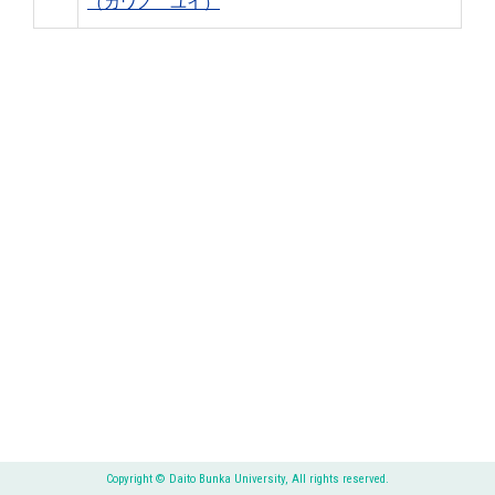
（カワノ ユイ）
Copyright © Daito Bunka University, All rights reserved.