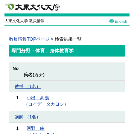
大東文化大学 教員情報
English
教員情報TOPページ
> 検索結果一覧
専門分野：体育、身体教育学
No
.
氏名(カナ)
教授 （1名）
1
小出 高義
（コイデ タカヨシ）
講師 （1名）
1
河野 由