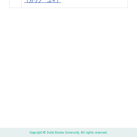
（カワノ ユイ）
Copyright © Daito Bunka University, All rights reserved.