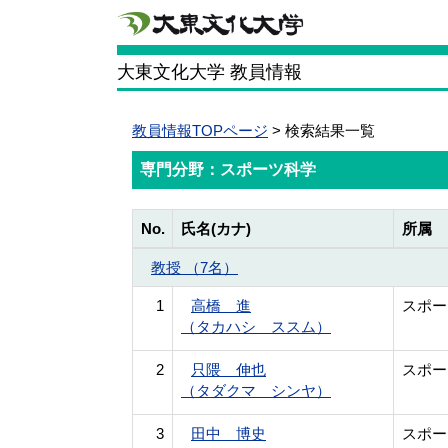
大東文化大学 教員情報
教員情報TOPページ
> 検索結果一覧
専門分野：スポーツ科学
No.
氏名(カナ)
所属
教授 （7名）
1
高橋 進
スポー
（タカハシ ススム）
2
只隈 伸也
スポー
（タダクマ シンヤ）
3
田中 博史
スポー