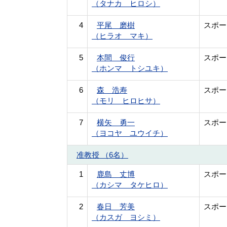
（タナカ ヒロシ）
4
平尾 磨樹
スポー
（ヒラオ マキ）
5
本間 俊行
スポー
（ホンマ トシユキ）
6
森 浩寿
スポー
（モリ ヒロヒサ）
7
横矢 勇一
スポー
（ヨコヤ ユウイチ）
准教授 （6名）
1
鹿島 丈博
スポー
（カシマ タケヒロ）
2
春日 芳美
スポー
（カスガ ヨシミ）