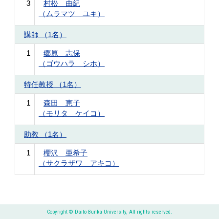
3
村松 由紀
（ムラマツ ユキ）
講師 （1名）
1
郷原 志保
（ゴウハラ シホ）
特任教授 （1名）
1
森田 恵子
（モリタ ケイコ）
助教 （1名）
1
櫻沢 亜希子
（サクラザワ アキコ）
Copyright © Daito Bunka University, All rights reserved.