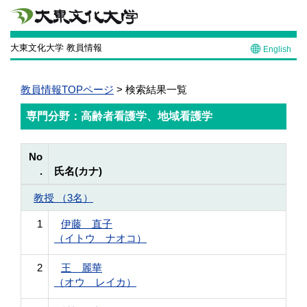
大東文化大学 教員情報
English
教員情報TOPページ
> 検索結果一覧
専門分野：高齢者看護学、地域看護学
No
.
氏名(カナ)
教授 （3名）
1
伊藤 直子
（イトウ ナオコ）
2
王 麗華
（オウ レイカ）