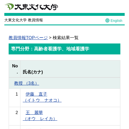
大東文化大学 教員情報
English
教員情報TOPページ
> 検索結果一覧
専門分野：高齢者看護学、地域看護学
No
.
氏名(カナ)
教授 （3名）
1
伊藤 直子
（イトウ ナオコ）
2
王 麗華
（オウ レイカ）