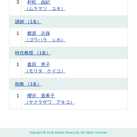
3
村松 由紀
（ムラマツ ユキ）
講師 （1名）
1
郷原 志保
（ゴウハラ シホ）
特任教授 （1名）
1
森田 恵子
（モリタ ケイコ）
助教 （1名）
1
櫻沢 亜希子
（サクラザワ アキコ）
Copyright © Daito Bunka University, All rights reserved.