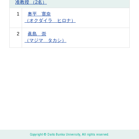
准教授 （2名）
1
奥平 寛奈
（オクダイラ ヒロナ）
2
眞島 崇
（マジマ タカシ）
Copyright © Daito Bunka University, All rights reserved.