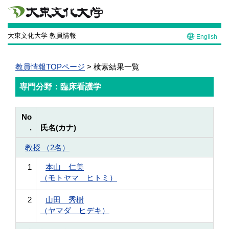
大東文化大学 教員情報
English
教員情報TOPページ
> 検索結果一覧
専門分野：臨床看護学
No
.
氏名(カナ)
教授 （2名）
1
本山 仁美
（モトヤマ ヒトミ）
2
山田 秀樹
（ヤマダ ヒデキ）