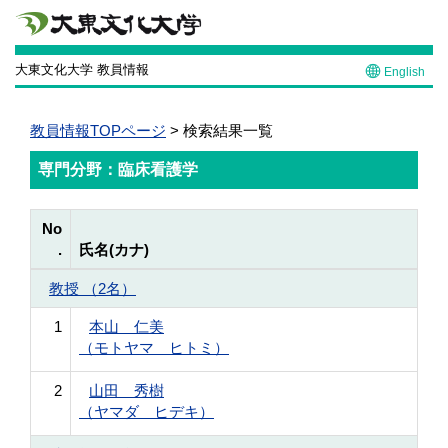
大東文化大学 教員情報
English
教員情報TOPページ
> 検索結果一覧
専門分野：臨床看護学
No
.
氏名(カナ)
教授 （2名）
1
本山 仁美
（モトヤマ ヒトミ）
2
山田 秀樹
（ヤマダ ヒデキ）