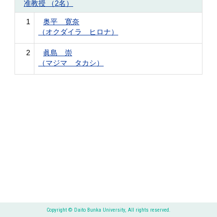
准教授 （2名）
1
奥平 寛奈
（オクダイラ ヒロナ）
2
眞島 崇
（マジマ タカシ）
Copyright © Daito Bunka University, All rights reserved.