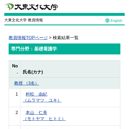
大東文化大学 教員情報
English
教員情報TOPページ
> 検索結果一覧
専門分野：基礎看護学
No
.
氏名(カナ)
教授 （3名）
1
村松 由紀
（ムラマツ ユキ）
2
本山 仁美
（モトヤマ ヒトミ）