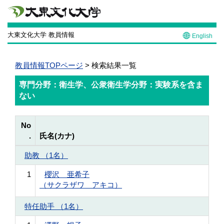
大東文化大学 教員情報
English
教員情報TOPページ
> 検索結果一覧
専門分野：衛生学、公衆衛生学分野：実験系を含ま
ない
No
.
氏名(カナ)
助教 （1名）
1
櫻沢 亜希子
（サクラザワ アキコ）
特任助手 （1名）