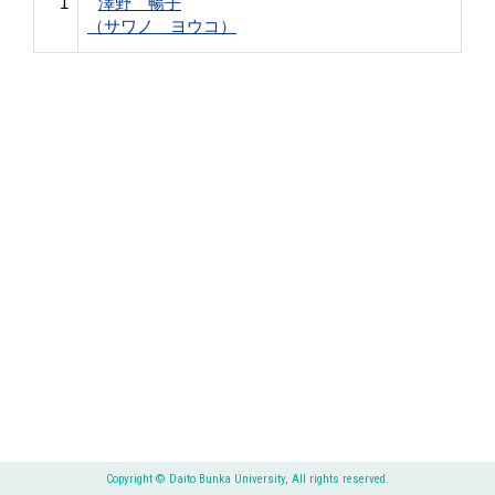
1
澤野 暢子
（サワノ ヨウコ）
Copyright © Daito Bunka University, All rights reserved.