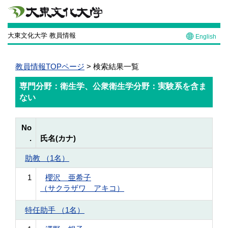
大東文化大学 教員情報
English
教員情報TOPページ
> 検索結果一覧
専門分野：衛生学、公衆衛生学分野：実験系を含ま
ない
No
.
氏名(カナ)
助教 （1名）
1
櫻沢 亜希子
（サクラザワ アキコ）
特任助手 （1名）