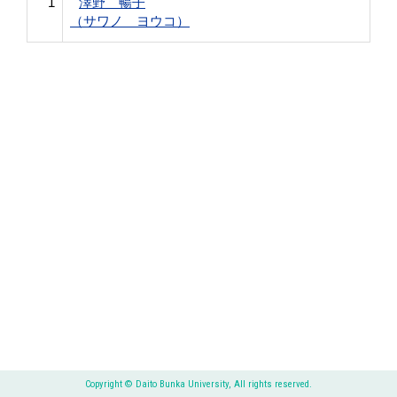
1
澤野 暢子
（サワノ ヨウコ）
Copyright © Daito Bunka University, All rights reserved.