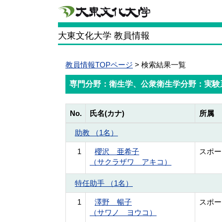
大東文化大学 教員情報
教員情報TOPページ
> 検索結果一覧
専門分野：衛生学、公衆衛生学分野：実験
No.
氏名(カナ)
所属
助教 （1名）
1
櫻沢 亜希子
スポー
（サクラザワ アキコ）
特任助手 （1名）
1
澤野 暢子
スポー
（サワノ ヨウコ）