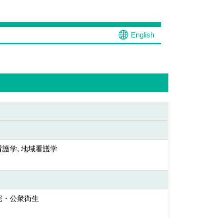
English
護学, 地域看護学
宅・公衆衛生