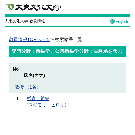
大東文化大学 教員情報
English
教員情報TOPページ
> 検索結果一覧
専門分野：衛生学、公衆衛生学分野：実験系を含む
No
.
氏名(カナ)
教授 （1名）
1
杉森 裕樹
（スギモリ ヒロキ）