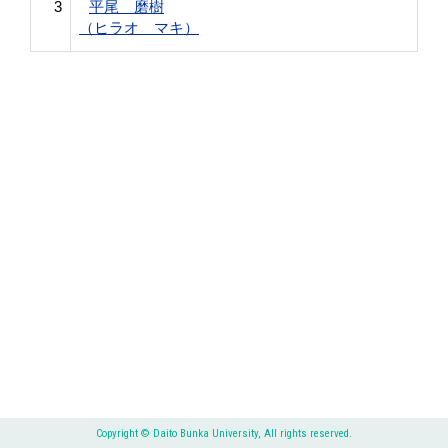
3
平尾 磨樹
（ヒラオ マキ）
Copyright © Daito Bunka University, All rights reserved.