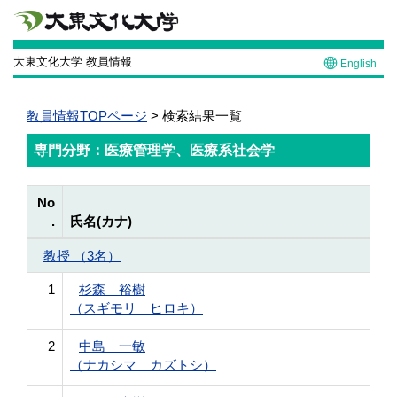
大東文化大学 教員情報
English
教員情報TOPページ
> 検索結果一覧
専門分野：医療管理学、医療系社会学
No
.
氏名(カナ)
教授 （3名）
1
杉森 裕樹
（スギモリ ヒロキ）
2
中島 一敏
（ナカシマ カズトシ）