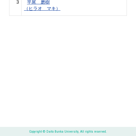
3
平尾 磨樹
（ヒラオ マキ）
Copyright © Daito Bunka University, All rights reserved.