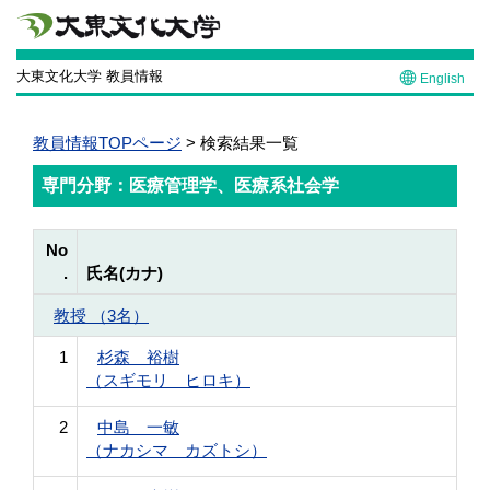
大東文化大学 教員情報
English
教員情報TOPページ
> 検索結果一覧
専門分野：医療管理学、医療系社会学
No
.
氏名(カナ)
教授 （3名）
1
杉森 裕樹
（スギモリ ヒロキ）
2
中島 一敏
（ナカシマ カズトシ）