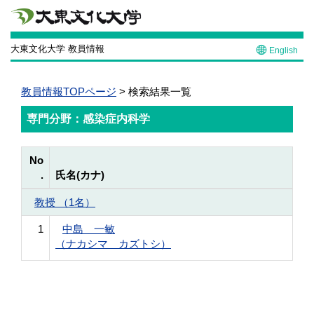
大東文化大学 教員情報
English
教員情報TOPページ
> 検索結果一覧
専門分野：感染症内科学
No
.
氏名(カナ)
教授 （1名）
1
中島 一敏
（ナカシマ カズトシ）