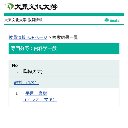
大東文化大学 教員情報
English
教員情報TOPページ
> 検索結果一覧
専門分野：内科学一般
No
.
氏名(カナ)
教授 （1名）
1
平尾 磨樹
（ヒラオ マキ）